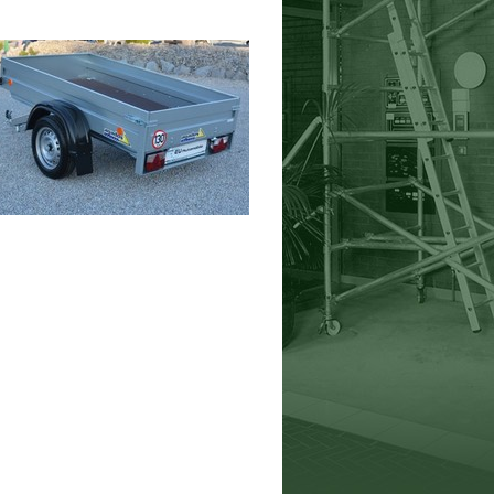
í?
ji