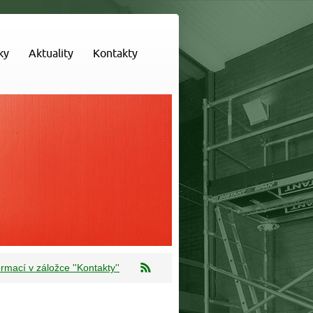
ky
Aktuality
Kontakty
mací v záložce ''Kontakty''
ounění jen za 250 Kč/den!
za 119 Kč na den!