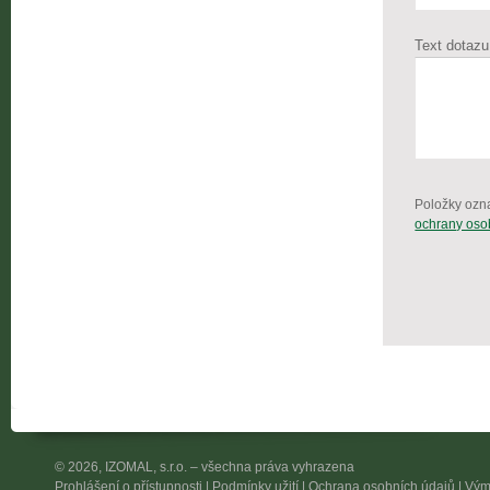
Text dotaz
Položky ozn
ochrany oso
© 2026, IZOMAL, s.r.o. – všechna práva vyhrazena
Prohlášení o přístupnosti
|
Podmínky užití
|
Ochrana osobních údajů
|
Vým