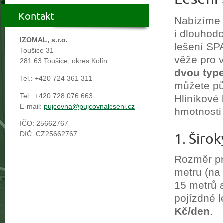
10/3/2014
J
13/2/2014
B
Kontakt
Nabízíme
16/6/2013
Pů
i dlouhod
22/4/2013
Pr
IZOMAL, s.r.o.
01/4/2013
Z
lešení SP
Toušice 31
věže pro 
281 63 Toušice, okres Kolín
dvou typ
Tel.: +420 724 361 311
můžete půj
Tel.: +420 728 076 663
Hliníkové
E-mail:
pujcovna@pujcovnaleseni.cz
hmotnost
IČO: 25662767
DIČ: CZ25662767
1. Šir
Rozměr pra
metru (na
15 metrů 
pojízdné 
Kč/den
.