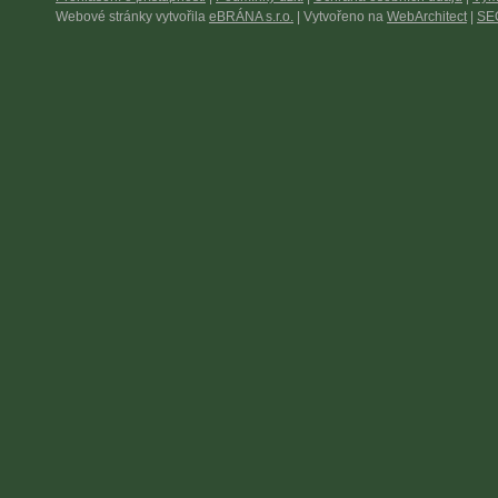
Webové stránky vytvořila
eBRÁNA s.r.o.
| Vytvořeno na
WebArchitect
|
SEO