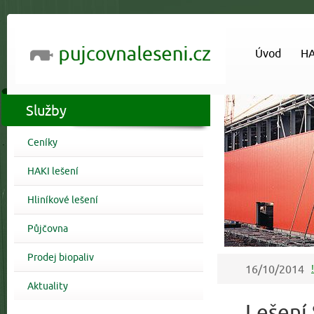
Úvod
HA
Služby
Ceníky
HAKI lešení
Hliníkové lešení
Půjčovna
01/4/2013
Z
05/5/2015
V
Prodej biopaliv
16/10/2014
01/9/2014
Pů
Aktuality
18/7/2014
Us
Lešení