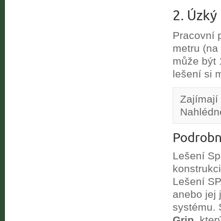
2. Úzk
Pracovní 
metru (na
může být 
lešení si
Zajímají
Nahlédn
Podrobn
Lešení Sp
konstrukc
Lešení SP
anebo jej
systému. S
Grip
, kte