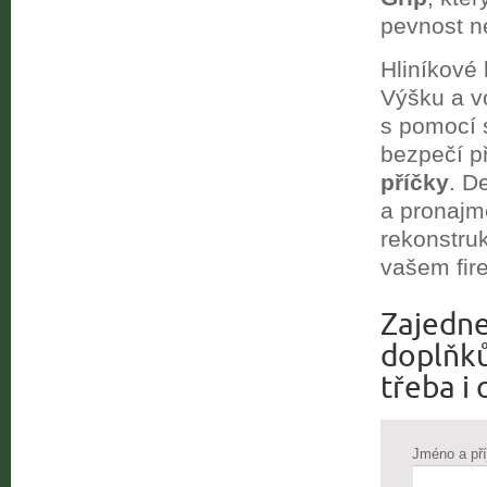
pevnost n
Hliníkové
Výšku a v
s pomocí 
bezpečí př
příčky
. D
a pronajmě
rekonstru
vašem fir
Zajedne
doplňků
třeba i 
Jméno a př